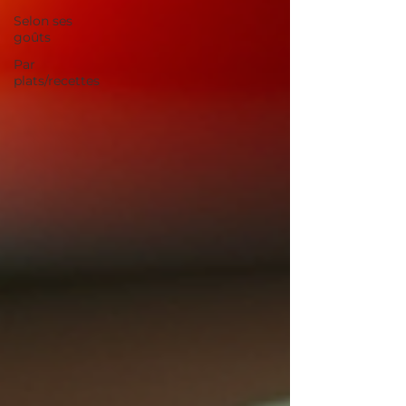
Selon ses
goûts
Par
plats/recettes