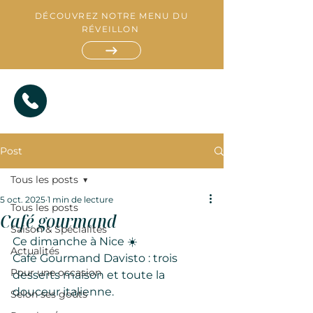
DÉCOUVREZ NOTRE MENU DU
RÉVEILLON
Post
Tous les posts
5 oct. 2025
1 min de lecture
Tous les posts
Café gourmand
Saison & Spécialités
R
E
Ce dimanche à Nice ☀️
S
Actualités
T
A
Café Gourmand Davisto : trois 
A
T
U
I
R
A
T
N
Pour une occasion
desserts maison et toute la 
douceur italienne.
Selon ses goûts