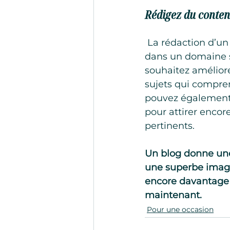
Rédigez du conten
 La rédaction d’un blog est un moyen idéal de vous positionner en tant qu’expert 
dans un domaine sp
souhaitez améliore
sujets qui compren
pouvez également 
pour attirer encore
pertinents. 
Un blog donne une 
une superbe image 
encore davantage v
maintenant.
Pour une occasion