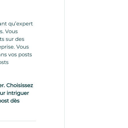
s. Vous 
s sur des 
prise. Vous 
ans vos posts 
osts 
r. Choisissez 
r intriguer 
ost dès 