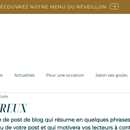
ÉCOUVREZ NOTRE MENU DU RÉVEILLON
arte
Reveillon
En ce moment
Vins
Notre Ch
Contact
és
Actualités
Pour une occasion
Selon ses goûts
ture
REUX
e de post de blog qui résume en quelques phrases 
 de votre post et qui motivera vos lecteurs à conti