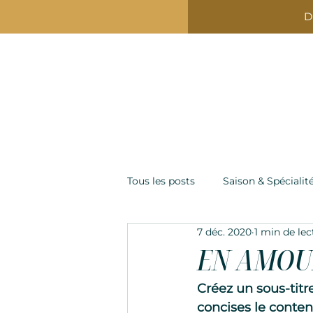
D
Accueil
La C
Tous les posts
Saison & Spécialit
N
R
E
E
I
S
L
T
A
A
T
U
I
R
A
T
7 déc. 2020
1 min de lec
N
EN AMOU
Créez un sous-titr
concises le contenu