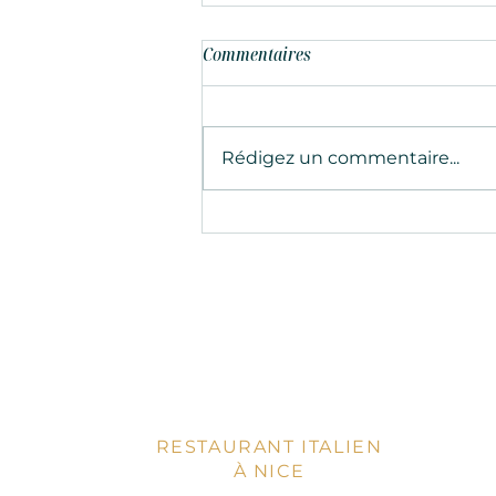
Commentaires
Rédigez un commentaire...
Un repas romantique italien :
conseils et idées pour un
anniversaire en amoureux
RESTAURANT ITALIEN
À NICE