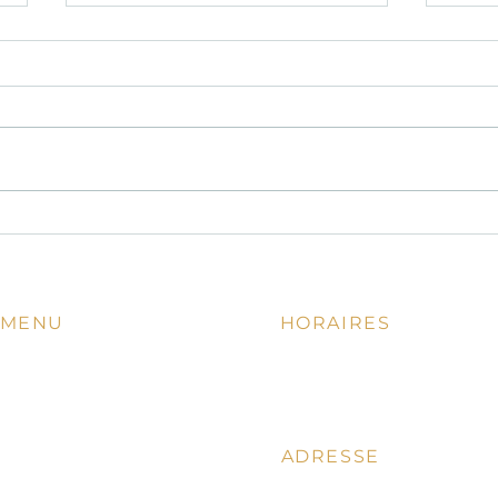
ENTR
Davisto restyling
MENU
HORAIRES
11.00 - 14.00 | 18.00 - 22.00
Accueil
Lundi - Mardi fermé
La Carte
En ce moment
ADRESSE
Vins
Notre Chef
18, Rue St.Philippe, 06000