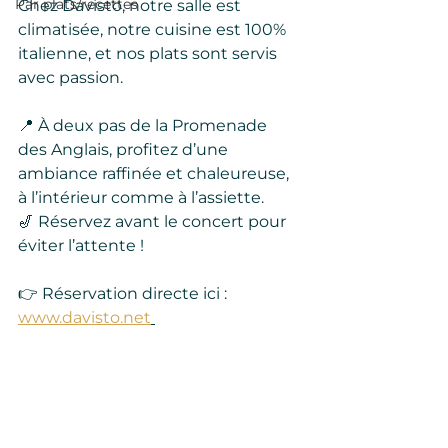
Par plats/recettes
Chez Davisto, notre salle est 
climatisée, notre cuisine est 100% 
italienne, et nos plats sont servis 
avec passion.
📍 À deux pas de la Promenade 
des Anglais, profitez d’une 
ambiance raffinée et chaleureuse, 
à l’intérieur comme à l’assiette.
🎷 Réservez avant le concert pour 
éviter l’attente !
👉 Réservation directe ici : 
www.davisto.net