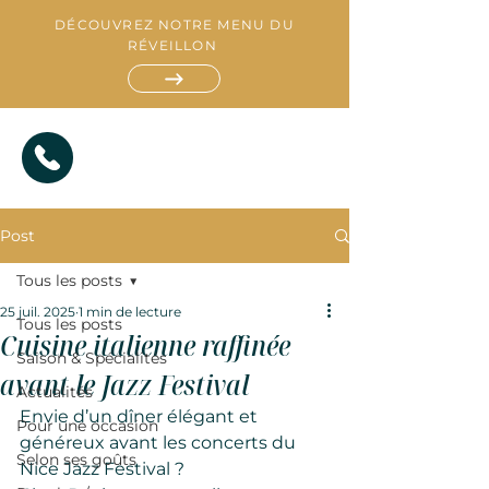
DÉCOUVREZ NOTRE MENU DU
RÉVEILLON
Post
Tous les posts
25 juil. 2025
1 min de lecture
Tous les posts
Cuisine italienne raffinée
Saison & Spécialités
R
avant le Jazz Festival
E
S
Actualités
T
A
A
T
U
I
Envie d’un dîner élégant et 
R
A
T
N
Pour une occasion
généreux avant les concerts du 
Selon ses goûts
Nice Jazz Festival ?