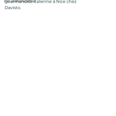
Par plats/recettes
gourmandise italienne à Nice chez 
Davisto.