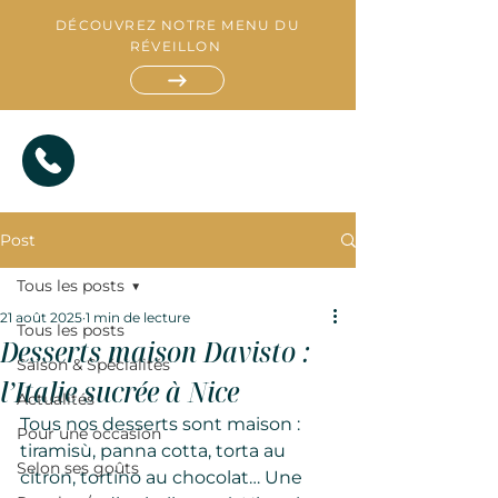
DÉCOUVREZ NOTRE MENU DU
RÉVEILLON
Post
Tous les posts
21 août 2025
1 min de lecture
Tous les posts
Desserts maison Davisto :
Saison & Spécialités
R
l’Italie sucrée à Nice
E
S
Actualités
T
A
A
T
U
I
Tous nos desserts sont maison : 
R
A
T
N
Pour une occasion
tiramisù, panna cotta, torta au 
Selon ses goûts
citron, tortino au chocolat… Une 