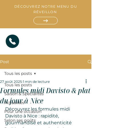
DÉCOUVREZ NOTRE MENU DU
RÉVEILLON
Post
Tous les posts
27 août 2025
1 min de lecture
Tous les posts
Formules midi Davisto & plat
Saison & Spécialités
R
du jour à Nice
E
S
Actualités
T
A
A
T
U
I
Découvrez les formules midi 
R
A
T
N
Pour une occasion
Davisto à Nice : rapidité, 
Selon ses goûts
gourmandise et authenticité 