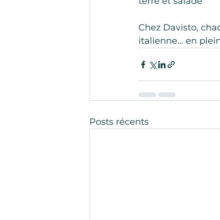
terre et salade
Chez Davisto, chaq
italienne… en plei
Posts récents