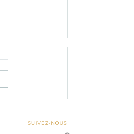
pas romantique italien :
ils et idées pour un
versaire en amoureux
SUIVEZ-NOUS