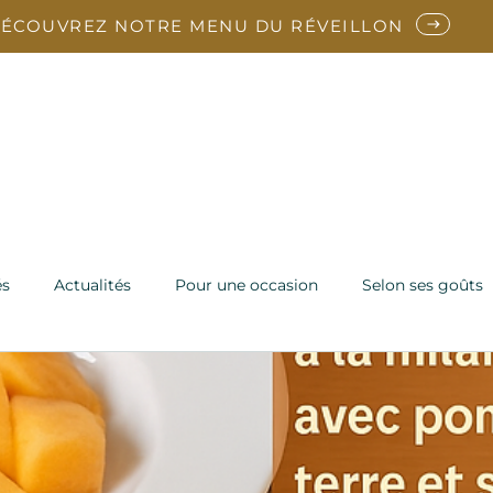
ÉCOUVREZ NOTRE MENU DU RÉVEILLON
arte
Reveillon
En ce moment
Vins
Notre Ch
Contact
és
Actualités
Pour une occasion
Selon ses goûts