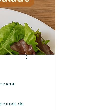
tement 
c pommes de 