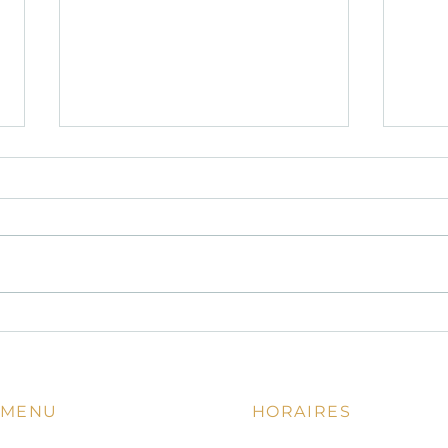
Davisto : la perle de la cuisine
Un re
italienne authentique à Nice
conse
anni
MENU
HORAIRES
11.00 - 14.00 | 18.00 - 22.00