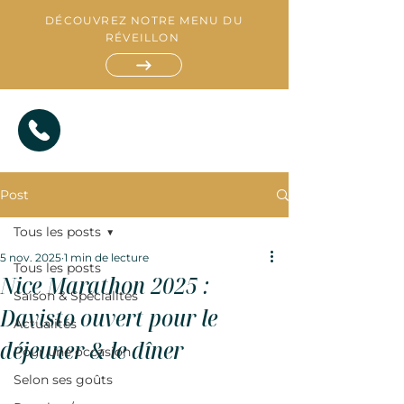
DÉCOUVREZ NOTRE MENU DU
RÉVEILLON
Post
Tous les posts
5 nov. 2025
1 min de lecture
Tous les posts
Nice Marathon 2025 :
Saison & Spécialités
R
Davisto ouvert pour le
E
S
Actualités
T
A
A
T
U
I
déjeuner & le dîner
R
A
T
N
Pour une occasion
Selon ses goûts