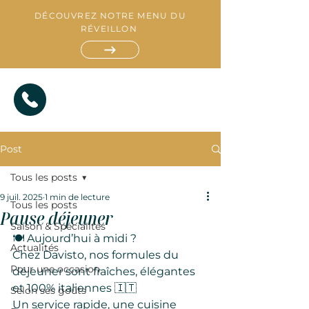
DÉCOUVREZ NOTRE MENU DU
RÉVEILLON
Post
Tous les posts
9 juil. 2025
1 min de lecture
Tous les posts
Pause déjeuner
Saison & Spécialités
R
E
🍽️ Aujourd’hui à midi ?
S
Actualités
T
A
Chez Davisto, nos formules du 
A
T
U
I
R
A
T
N
Pour une occasion
déjeuner sont fraîches, élégantes 
et 100% italiennes 🇮🇹
Selon ses goûts
Un service rapide, une cuisine 