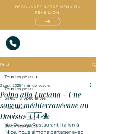
DÉCOUVREZ NOTRE MENU DU
RÉVEILLON
Post
Tous les posts
3 sept. 2025
1 min de lecture
Tous les posts
Polpo alla Luciana – Une
Saison & Spécialités
R
saveur méditerranéenne au
E
S
Actualités
T
A
A
T
U
I
Davisto 🇮🇹🐙
R
A
T
N
Pour une occasion
Au Davisto Restaurant Italien à 
Selon ses goûts
Nice, nous aimons partager avec 