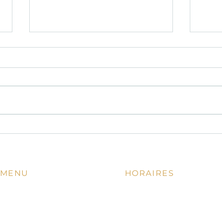
Davisto : la perle de la cuisine
Un re
italienne authentique à Nice
conse
anni
MENU
HORAIRES
11.00 - 14.00 | 18.00 - 22.00
Accueil
Lundi - Mardi fermé
La Carte
En ce moment