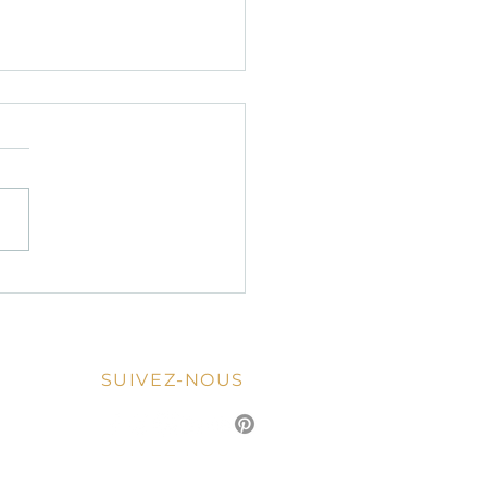
pas romantique italien :
ils et idées pour un
versaire en amoureux
SUIVEZ-NOUS