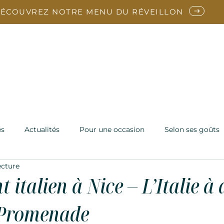
ÉCOUVREZ NOTRE MENU DU RÉVEILLON
arte
Reveillon
En ce moment
Vins
Notre Ch
Contact
és
Actualités
Pour une occasion
Selon ses goûts
ecture
 italien à Nice – L’Italie à
 Promenade