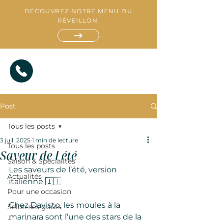
DÉCOUVREZ NOTRE MENU DU
RÉVEILLON
Post
Tous les posts
3 juil. 2025
1 min de lecture
Tous les posts
Saveur de l été
Saison & Spécialités
R
E
Les saveurs de l’été, version 
S
Actualités
T
A
italienne 🇮🇹
A
T
U
I
R
A
T
N
Pour une occasion
Chez Davisto, les moules à la 
Selon ses goûts
marinara sont l’une des stars de la 