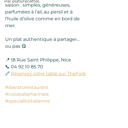
Par plats/recettes
saison : simples, généreuses, 
parfumées à l’ail, au persil et à 
l’huile d’olive comme en bord de 
mer.
Un plat authentique à partager… 
ou pas 😋
📍 18 Rue Saint Philippe, Nice
📞 04 92 10 85 70
🔗 
Réservez votre table sur TheFork
#davistorestaurant
#cozzeallamarinara
#specialitéitalienne