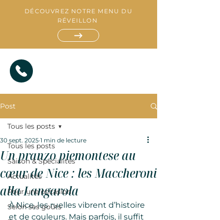
DÉCOUVREZ NOTRE MENU DU
RÉVEILLON
Post
Tous les posts
30 sept. 2025
1 min de lecture
Tous les posts
Un pranzo piemontese au
Saison & Spécialités
R
cœur de Nice : les Maccheroni
E
S
Actualités
T
A
A
T
U
I
alla Langarola
R
A
T
N
Pour une occasion
À Nice, les ruelles vibrent d’histoire 
Selon ses goûts
et de couleurs. Mais parfois, il suffit 