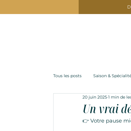
D
Accueil
La C
Tous les posts
Saison & Spécialit
N
R
E
E
I
S
L
T
A
A
T
U
I
R
A
T
20 juin 2025
1 min de le
N
Un vrai dé
👉 Votre pause mid