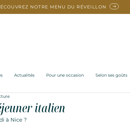
ÉCOUVREZ NOTRE MENU DU RÉVEILLON
arte
Reveillon
En ce moment
Vins
Notre Ch
Contact
és
Actualités
Pour une occasion
Selon ses goûts
cture
jeuner italien
i à Nice ?