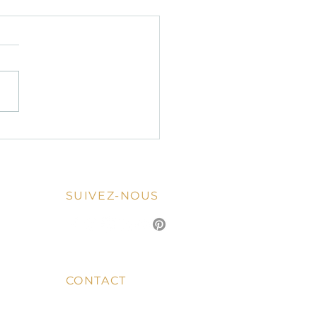
pas romantique italien :
ils et idées pour un
versaire en amoureux
SUIVEZ-NOUS
CONTACT
04 92 10 85 70