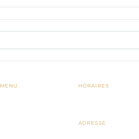
Davisto : la perle de la cuisine
Un re
italienne authentique à Nice
conse
anni
MENU
HORAIRES
11.00 - 14.00 | 18.00 - 22.00
Accueil
Lundi - Mardi fermé
La Carte
En ce moment
ADRESSE
Vins
Notre Chef
18, Rue St.Philippe, 06000