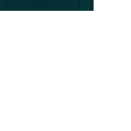
Distinctions et Collaborations
Davisto est fièrement reconnu par les
institutions les plus prestigieuses de la
gastronomie italienne, témoignage de
notre engagement inébranlable envers
l'authenticité et l'excellence culinaire.