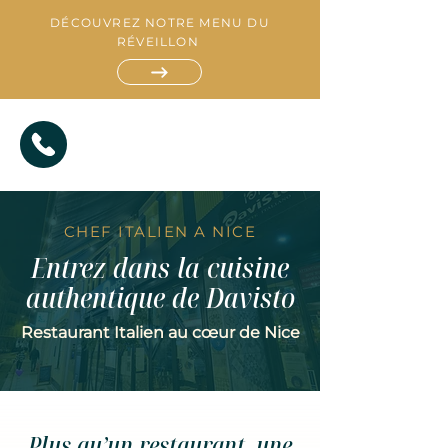
DÉCOUVREZ NOTRE MENU DU
RÉVEILLON
CHEF ITALIEN A NICE
Entrez dans la cuisine
authentique de Davisto
Restaurant Italien au cœur de Nice
R
E
S
T
A
A
T
U
I
R
A
T
N
Plus qu’un restaurant, une