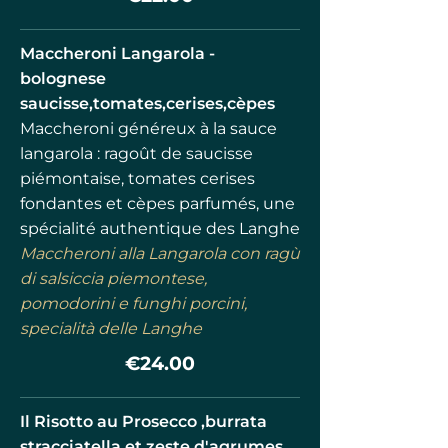
Maccheroni Langarola -
bolognese
saucisse,tomates,cerises,cèpes
Maccheroni généreux à la sauce
langarola : ragoût de saucisse
piémontaise, tomates cerises
fondantes et cèpes parfumés, une
spécialité authentique des Langhe
Maccheroni alla Langarola con ragù
di salsiccia piemontese,
pomodorini e funghi porcini,
specialità delle Langhe
€24.00
Il Risotto au Prosecco ,burrata
stracciatella et zeste d'agrumes