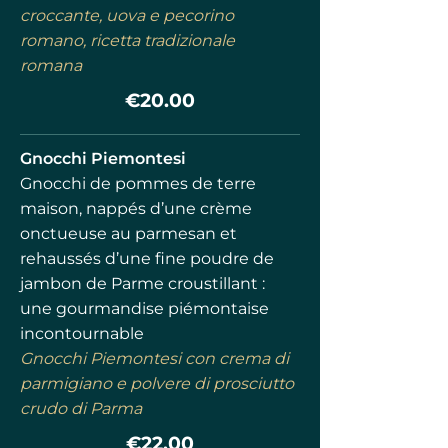
croccante, uova e pecorino
romano, ricetta tradizionale
romana
€20.00
Gnocchi Piemontesi
Gnocchi de pommes de terre
maison, nappés d’une crème
onctueuse au parmesan et
rehaussés d’une fine poudre de
jambon de Parme croustillant :
une gourmandise piémontaise
incontournable
Gnocchi Piemontesi con crema di
parmigiano e polvere di prosciutto
crudo di Parma
€22.00