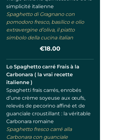
simplicité italienne
Spaghetto di Gragnano con
pomodoro fresco, basilico e olio
extravergine d’oliva, il piatto
simbolo della cucina italian
€18.00
Lo Spaghetto carré Frais à la
Carbonara ( la vrai recette
italienne )
Spaghetti frais carrés, enrobés
d’une crème soyeuse aux œufs,
relevés de pecorino affiné et de
guanciale croustillant : la véritable
Carbonara romaine
Spaghetto fresco carré alla
Carbonara con guanciale