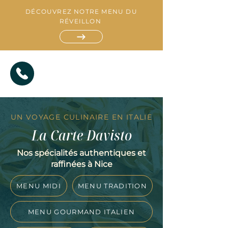
DÉCOUVREZ NOTRE MENU DU
RÉVEILLON
UN VOYAGE CULINAIRE EN ITALIE
La Carte Davisto
Nos spécialités authentiques et
raffinées à Nice
R
E
S
T
A
MENU MIDI
MENU TRADITION
A
T
U
I
R
A
T
N
MENU GOURMAND ITALIEN