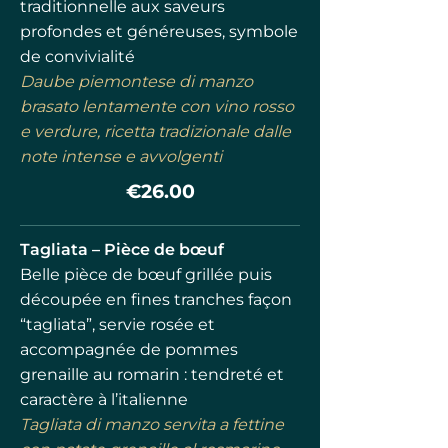
traditionnelle aux saveurs
profondes et généreuses, symbole
de convivialité
Daube piemontese di manzo
brasato lentamente con vino rosso
e verdure, ricetta tradizionale dalle
note intense e avvolgenti
€26.00
Tagliata – Pièce de bœuf
Belle pièce de bœuf grillée puis
découpée en fines tranches façon
“tagliata”, servie rosée et
accompagnée de pommes
grenaille au romarin : tendreté et
caractère à l’italienne
Tagliata di manzo servita a fettine