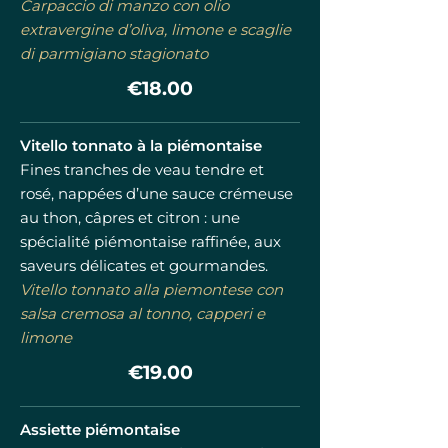
Carpaccio di manzo con olio
extravergine d’oliva, limone e scaglie
di parmigiano stagionato
€18.00
Vitello tonnato à la piémontaise
Fines tranches de veau tendre et
rosé, nappées d’une sauce crémeuse
au thon, câpres et citron : une
spécialité piémontaise raffinée, aux
saveurs délicates et gourmandes.
Vitello tonnato alla piemontese con
salsa cremosa al tonno, capperi e
limone
€19.00
Assiette piémontaise