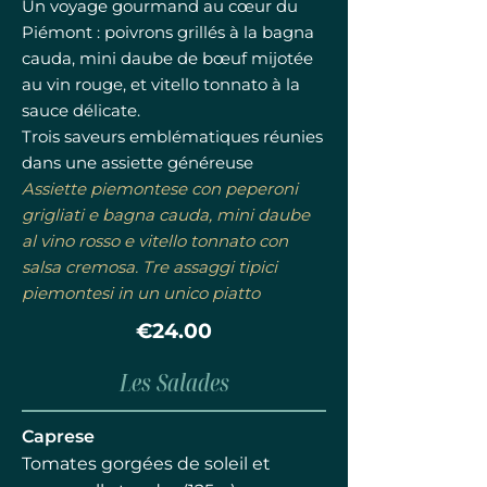
Un voyage gourmand au cœur du
Piémont : poivrons grillés à la bagna
cauda, mini daube de bœuf mijotée
au vin rouge, et vitello tonnato à la
sauce délicate.
Trois saveurs emblématiques réunies
dans une assiette généreuse
Assiette piemontese con peperoni
grigliati e bagna cauda, mini daube
al vino rosso e vitello tonnato con
salsa cremosa. Tre assaggi tipici
piemontesi in un unico piatto
€24.00
Les Salades
Caprese
Tomates gorgées de soleil et