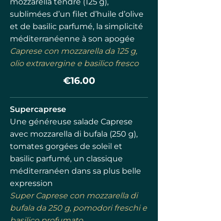
mozzarella tendre (125 g),
sublimées d’un filet d’huile d’olive
et de basilic parfumé, la simplicité
méditerranéenne à son apogée
Caprese con mozzarella da 125 g,
olio extravergine e basilico fresco
€16.00
Supercaprese
Une généreuse salade Caprese
avec mozzarella di bufala (250 g),
tomates gorgées de soleil et
basilic parfumé, un classique
méditerranéen dans sa plus belle
expression
Super Caprese con mozzarella di
bufala da 250 g, pomodori freschi e
basilico profumato