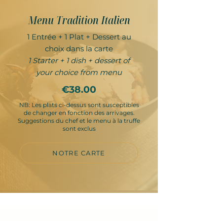
Menu Tradition Italien
1 Entrée + 1 Plat + Dessert au
choix dans la carte
1 Starter + 1 dish + dessert of
your choice from menu
€38.00
NB: Les plats ci-dessus sont susceptibles
de changer en fonction des arrivages.
Suggestions du chef et le menu à la truffe
sont exclus
NOTRE CARTE