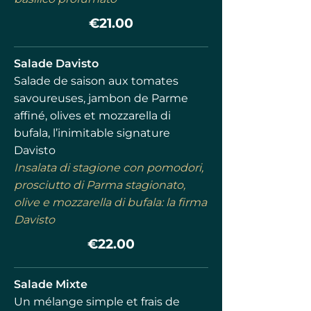
€21.00
Salade Davisto
Salade de saison aux tomates
savoureuses, jambon de Parme
affiné, olives et mozzarella di
bufala, l’inimitable signature
Davisto
I
nsalata di stagione con pomodori,
prosciutto di Parma stagionato,
olive e mozzarella di bufala: la firma
Davisto
€22.00
Salade Mixte
Un mélange simple et frais de