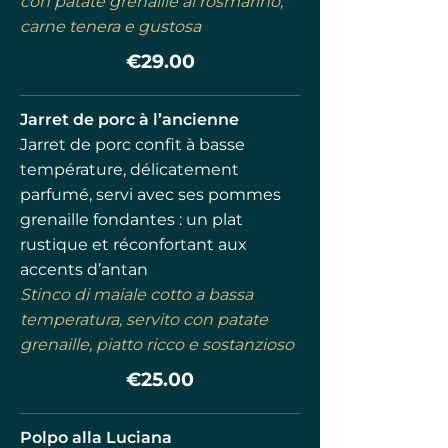
con patate grenaille al rosmarino,
carne tenera e gustosa
€29.00
Jarret de porc à l’ancienne
Jarret de porc confit à basse
température, délicatement
parfumé, servi avec ses pommes
grenaille fondantes : un plat
rustique et réconfortant aux
accents d’antan
Stinco di maiale cotto a bassa
temperatura, servito con patate
grenaille, piatto ricco e sostanzioso
€25.00
Polpo alla Luciana