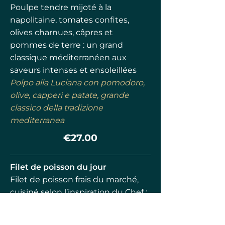
Poulpe tendre mijoté à la
napolitaine, tomates confites,
olives charnues, câpres et
pommes de terre : un grand
classique méditerranéen aux
saveurs intenses et ensoleillées
Polpo alla Luciana con pomodoro,
olive, capperi e patate, grande
classico della tradizione
mediterranea
€27.00
Filet de poisson du jour
Filet de poisson frais du marché,
cuisiné selon l’inspiration du Chef :
souvent à la méditerranéenne,
relevé de tomates, olives et câpres,