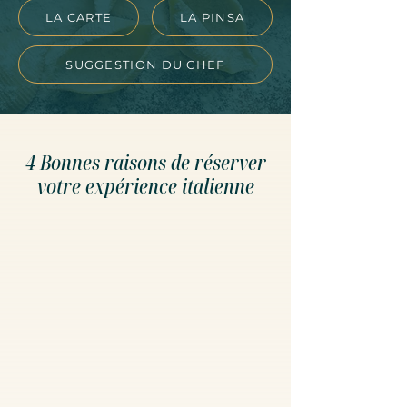
LA CARTE
LA PINSA
SUGGESTION DU CHEF
4 Bonnes raisons de réserver
votre expérience italienne
INGRÉDIENTS
AUTHENTIQUES
Nous importons directement d'Italie
les meilleurs produits : huile d'olive
extra vierge, vinaigre balsamique de
Modène et fromages affinés des