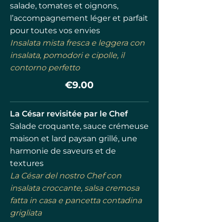
salade, tomates et oignons,
l’accompagnement léger et parfait
pour toutes vos envies
Insalata mista fresca e leggera con
insalata, pomodori e cipolle, il
contorno perfetto
€9.00
La César revisitée par le Chef
Salade croquante, sauce crémeuse
maison et lard paysan grillé, une
harmonie de saveurs et de
textures
La César del nostro Chef con
insalata croccante, salsa cremosa
fatta in casa e pancetta contadina
grigliata