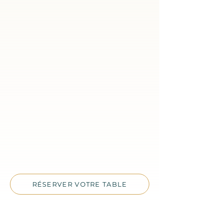
chaleureuse et authentique, recréant
l'hospitalité typiquement italienne.
ACCORDS METS-VINS
Notre sommelier propose des vins
italiens soigneusement
sélectionnés pour sublimer
chaque plat et enrichir votre
expérience gastronomique.
RÉSERVER VOTRE TABLE