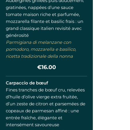
Aubergines grillées puis doucement
gratinées, nappées d’une sauce
tomate maison riche et parfumée,
mozzarella filante et basilic frais : un
grand classique italien revisité avec
générosité
Parmigiana di melanzane con
pomodoro, mozzarella e basilico,
ricetta tradizionale della nonna
€16.00
Carpaccio de bœuf
Fines tranches de bœuf cru, relevées
d’huile d’olive vierge extra fruitée,
d’un zeste de citron et parsemées de
copeaux de parmesan affiné : une
entrée fraîche, élégante et
intensément savoureuse