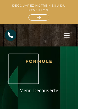
DÉCOUVREZ NOTRE MENU DU
RÉVEILLON
FORMULE
R
E
S
T
A
Menu Decouverte
A
T
U
I
R
A
T
N