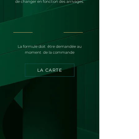
de changer en fonction des arrivages.
La formule doit être demandée au
moment de la commande
LA CARTE