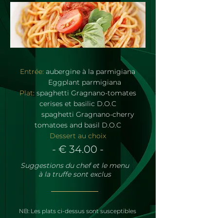
Entrée:
aubergine à la parmigiana
Eggplant parmigiana
Plat
: spaghetti Gragnano-tomates
cerises et basilic D.O.C
spaghetti Gragnano-cherry
tomatoes and basil D.O.C
Dessert au choix
- € 34.00 -
Suggestions du chef et le menu
à la truffe sont exclus
NB: Les plats ci-dessus sont susceptibles