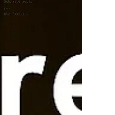
Selon ses goûts
Par
plats/recettes