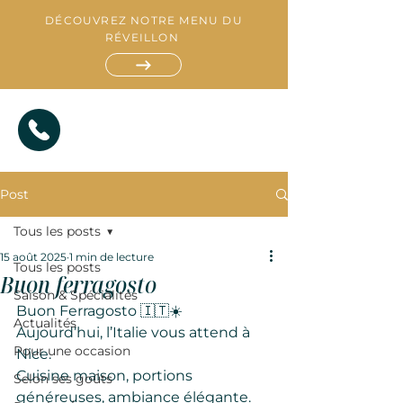
DÉCOUVREZ NOTRE MENU DU
RÉVEILLON
Post
Tous les posts
15 août 2025
1 min de lecture
Tous les posts
Buon ferragosto
Saison & Spécialités
R
E
Buon Ferragosto 🇮🇹☀️
S
Actualités
T
A
Aujourd’hui, l’Italie vous attend à 
A
T
U
I
R
A
T
N
Pour une occasion
Nice.
Cuisine maison, portions 
Selon ses goûts
généreuses, ambiance élégante.