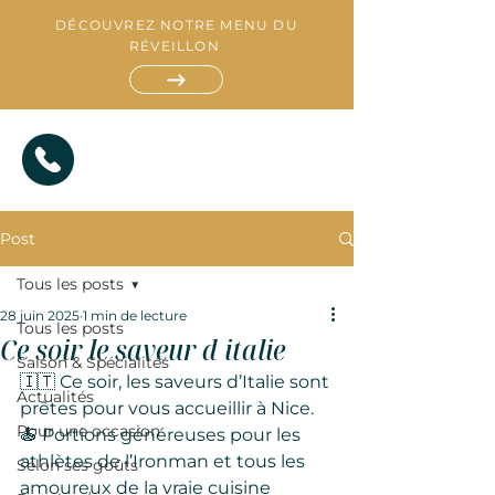
DÉCOUVREZ NOTRE MENU DU
RÉVEILLON
Post
Tous les posts
28 juin 2025
1 min de lecture
Tous les posts
Ce soir le saveur d italie
Saison & Spécialités
R
E
🇮🇹 Ce soir, les saveurs d’Italie sont 
S
Actualités
T
A
prêtes pour vous accueillir à Nice.
A
T
U
I
R
A
T
N
Pour une occasion
🍝 Portions généreuses pour les 
athlètes de l’Ironman et tous les 
Selon ses goûts
amoureux de la vraie cuisine 