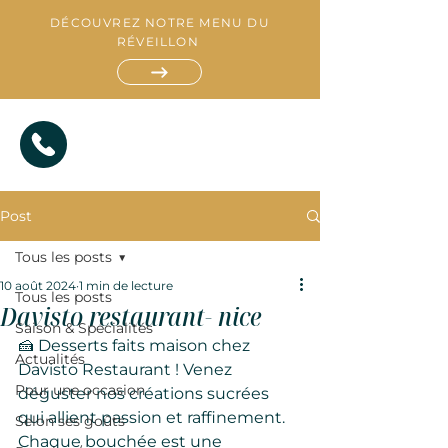
DÉCOUVREZ NOTRE MENU DU
RÉVEILLON
Post
Tous les posts
10 août 2024
1 min de lecture
Tous les posts
Davisto restaurant- nice
Saison & Spécialités
R
E
🍰 Desserts faits maison chez 
S
Actualités
T
A
Davisto Restaurant ! Venez 
A
T
U
I
R
A
T
N
Pour une occasion
déguster nos créations sucrées 
qui allient passion et raffinement. 
Selon ses goûts
Chaque bouchée est une 