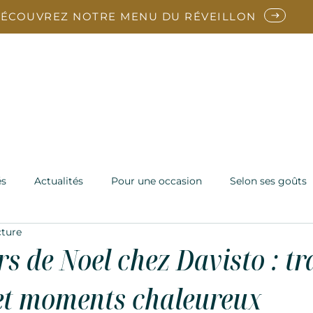
ÉCOUVREZ NOTRE MENU DU RÉVEILLON
arte
Reveillon
En ce moment
Vins
Notre Ch
Contact
és
Actualités
Pour une occasion
Selon ses goûts
cture
s de Noel chez Davisto : tr
 et moments chaleureux