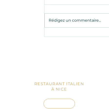
Rédigez un commentaire...
La magie de l'été à Nice :
Découvrez la cuisine italienne
chez Davisto
RESTAURANT ITALIEN
À NICE
RÉSERVEZ
R
E
E