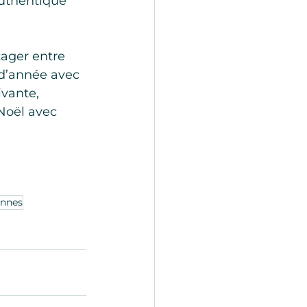
authentique 
ager entre 
 d’année avec 
vante, 
Noël avec 
ennes