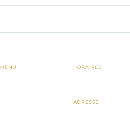
La cuisine italienne à Nice : des
Cuisi
gestes vrais et une cuisine qui
cuisi
prend le temps
vrais
MENU
HORAIRES
11.00 - 14.00 | 18.00 - 22.00
Accueil
Lundi - Mardi fermé
La Carte
En ce moment
ADRESSE
Vins
Notre Chef
18, Rue St.Philippe, 06000
Nice
Photos & Avis
N
Contact