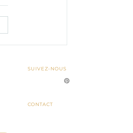
ne italienne à Nice : une
ne de gestes et de moments
SUIVEZ-NOUS
CONTACT
04 92 10 85 70
DAVISTO@ORANGE.FR