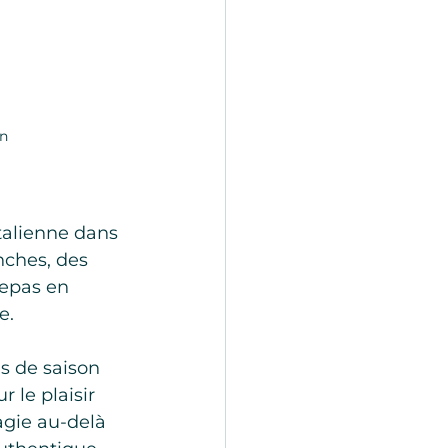
on
talienne dans 
nches, des 
epas en 
e.
s de saison 
 le plaisir 
agie au-delà 