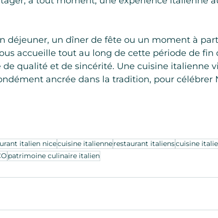
rtager, à tout moment, une expérience italienne 
un déjeuner, un dîner de fête ou un moment à part
ous accueille tout au long de cette période de fin
e qualité et de sincérité. Une cuisine italienne vi
ondément ancrée dans la tradition, pour célébrer 
urant italien nice
cuisine italienne
restaurant italiens
cuisine itali
CO
patrimoine culinaire italien